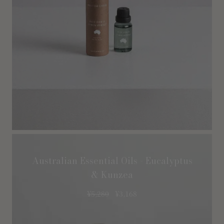
Australian Essential Oils - Eucalyptus
& Kunzea
¥
5,280
¥
3,168