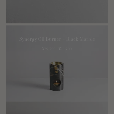
Synergy Oil Burner – Black Marble
¥
29,700
¥
20,700