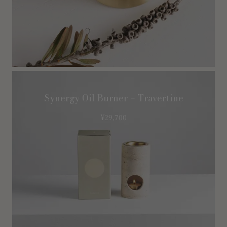
Synergy Oil Burner – Travertine
¥
29,700