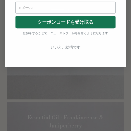
¥
5,280
¥
3,168
クーポンコードを受け取る
登録をすることで、ニュースレターが毎月届くようになります
いいえ、結構です
Essential Oil - Frankincense &
Juniperberry