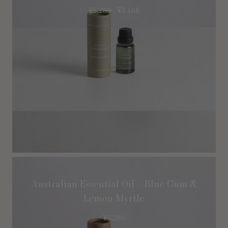
¥
5,280
¥
3,168
Australian Essential Oil – Blue Gum &
Lemon Myrtle
¥
5,280