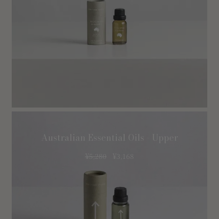
Australian Essential Oils - Upper
¥
5,280
¥
3,168