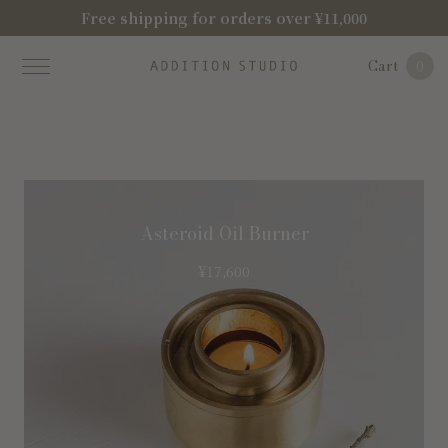
Free shipping for orders over ¥11,000
Cart
0
Asteroid Oil Burner
¥
17,600