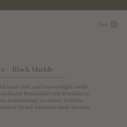
Cart
0
er – Black Marble
ith brass Dish, and brass tealight candle
s polinates Minimalism with Brutalism to
ern Aromatherapy accessory. Includes
ssential Oil and Australian made Beeswax