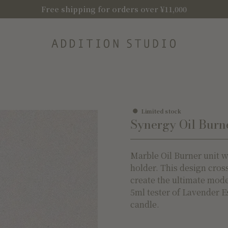
Free shipping for orders over ¥11,000
Limited stock
Synergy Oil Burn
Marble Oil Burner unit w
holder. This design cros
create the ultimate mod
5ml tester of Lavender E
candle.