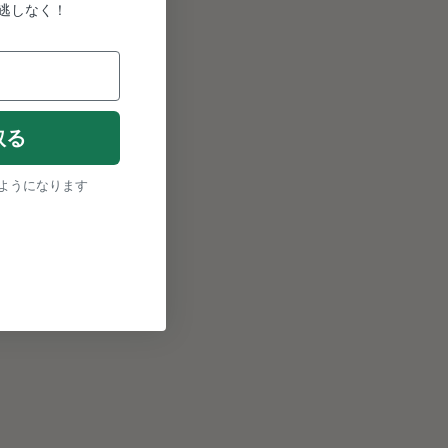
逃しなく！
取る
ようになります