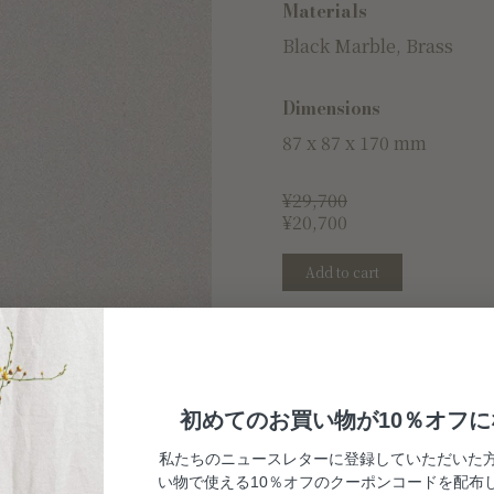
Materials
Black Marble, Brass
Dimensions
87 x 87 x 170 mm
¥
29,700
¥
20,700
Add to cart
初めてのお買い物が10％オフ
私たちのニュースレターに登録していただいた
い物で使える10％オフのクーポンコードを配布